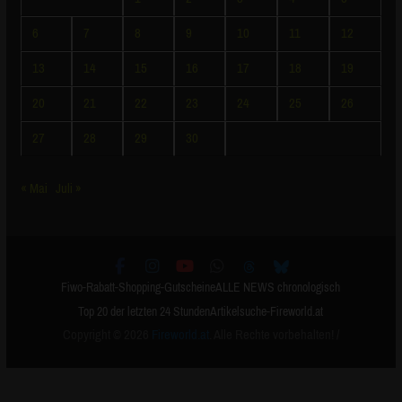
13
14
15
16
17
18
19
20
21
22
23
24
25
26
27
28
29
30
« Mai
Juli »
Fiwo-Rabatt-Shopping-Gutscheine
ALLE NEWS chronologisch
Top 20 der letzten 24 Stunden
Artikelsuche-Fireworld.at
Copyright © 2026
Fireworld.at
. Alle Rechte vorbehalten! /