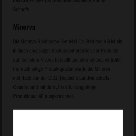
des ABC-Zuges hat Stadtbrandinspektor Ronny
Schoofs.
Minerva
Die Minerva Spirituosen GmbH & Co. Betriebs KG ist ein
in Goch ansässiger Spirituosenhersteller, der Produkte
auf höchstem Niveau herstellt und international vertreibt.
Für nachhaltige Produktqualität wurde die Minerva
mehrfach von der DLG (Deutsche Landwirtschafts-
Gesellschaft) mit dem „Preis für langjährige
Produktqualität“ ausgezeichnet.