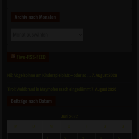
Archiv nach Monaten
Archiv
nach
Monaten
Fiwo-RSS-FEED
Nö: Vogelspinne am Kinderspielplatz – oder so …
7. August 2026
Tirol: Waldbrand in Mayrhofen rasch eingedämmt
7. August 2026
Beiträge nach Datum
Juni 2022
M
D
M
D
F
S
S
1
2
3
4
5
6
7
8
9
10
11
12