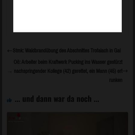
Stmk: Waldbrandübung des Abschnittes Trofaiach in Gai
Oö: Arbeiter beim Kraftwerk Pucking ins Wasser gestürzt
→ nachspringender Kollege (42) gerettet, ein Mann (45) ert
runken
... und dann war da noch ...