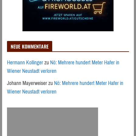
NEUE KOMMENTARE
Hermann Kollinger
zu
Nö: Mehrere hundert Meter Hafer in
Wiener Neustadt verloren
Johann Mayerweiser
zu
Nö: Mehrere hundert Meter Hafer in
Wiener Neustadt verloren