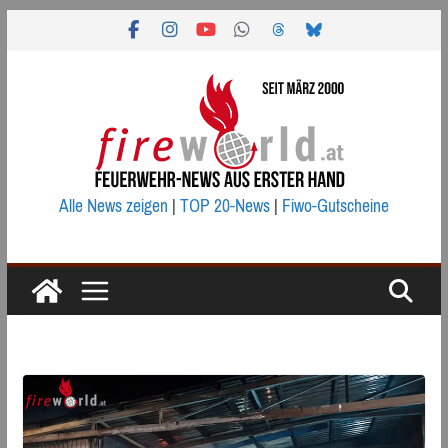
Zum
Inhalt
springen
Alle News zeigen
|
TOP 20-News
|
Fiwo-Gutscheine