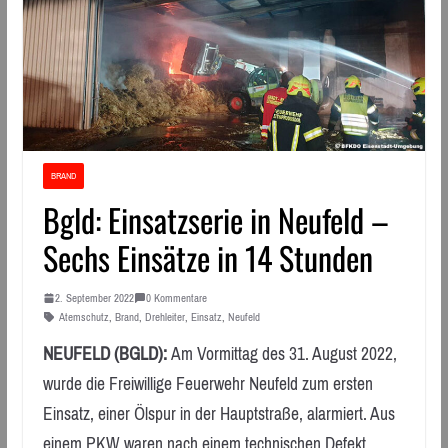
BRAND
Bgld: Einsatzserie in Neufeld –
Sechs Einsätze in 14 Stunden
2. September 2022
0 Kommentare
Atemschutz
,
Brand
,
Drehleiter
,
Einsatz
,
Neufeld
NEUFELD (BGLD):
Am Vormittag des 31. August 2022,
wurde die Freiwillige Feuerwehr Neufeld zum ersten
Einsatz, einer Ölspur in der Hauptstraße, alarmiert. Aus
einem PKW waren nach einem technischen Defekt