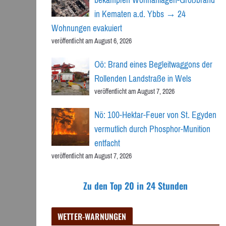
in Kematen a.d. Ybbs → 24
Wohnungen evakuiert
veröffentlicht am August 6, 2026
Oö: Brand eines Begleitwaggons der
Rollenden Landstraße in Wels
veröffentlicht am August 7, 2026
Nö: 100-Hektar-Feuer von St. Egyden
vermutlich durch Phosphor-Munition
entfacht
veröffentlicht am August 7, 2026
Zu den Top 20 in 24 Stunden
WETTER-WARNUNGEN