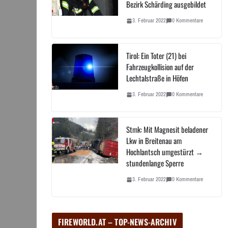
Bezirk Schärding ausgebildet
3. Februar 2022
0 Kommentare
Tirol: Ein Toter (21) bei
Fahrzeugkollision auf der
Lechtalstraße in Höfen
3. Februar 2022
0 Kommentare
Stmk: Mit Magnesit beladener
Lkw in Breitenau am
Hochlantsch umgestürzt →
stundenlange Sperre
3. Februar 2022
0 Kommentare
FIREWORLD.AT – TOP-NEWS-ARCHIV