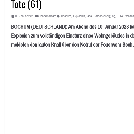
Tote (61)
11. Januar 2023
0 Kommentare
Bochum
,
Explosion
,
Gas
,
Personenbergung
,
THW
,
Wohnh
BOCHUM (DEUTSCHLAND): Am Abend des 10. Januar 2023 kam e
Explosion zum vollständigen Einsturz eines Wohngebäudes in d
meldeten den lauten Knall über den Notruf der Feuerwehr Boch