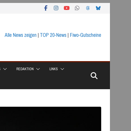
Alle News zeigen
|
TOP 20-News
|
Fiwo-Gutscheine
S
REDAKTION
LINKS