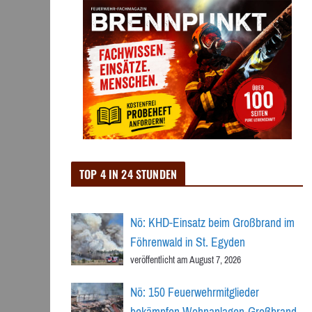
TOP 4 IN 24 STUNDEN
Nö: KHD-Einsatz beim Großbrand im
Föhrenwald in St. Egyden
veröffentlicht am August 7, 2026
Nö: 150 Feuerwehrmitglieder
bekämpfen Wohnanlagen-Großbrand