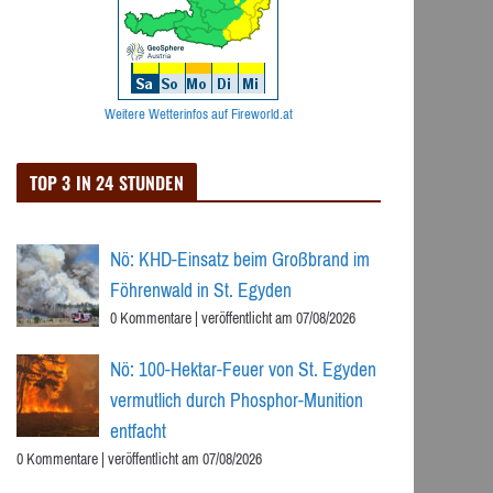
Weitere Wetterinfos auf Fireworld.at
TOP 3 IN 24 STUNDEN
Nö: KHD-Einsatz beim Großbrand im
Föhrenwald in St. Egyden
0 Kommentare
|
veröffentlicht am 07/08/2026
Nö: 100-Hektar-Feuer von St. Egyden
vermutlich durch Phosphor-Munition
entfacht
0 Kommentare
|
veröffentlicht am 07/08/2026