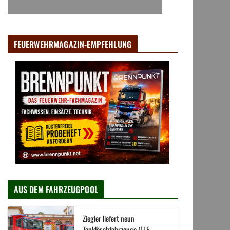
FEUERWEHRMAGAZIN-EMPFEHLUNG
AUS DEM FAHRZEUGPOOL
Ziegler liefert neun
Tanklöschfahrzeuge (TLF