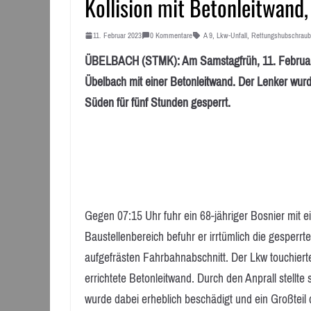
Kollision mit Betonleitwand
11. Februar 2023
0 Kommentare
A 9
,
Lkw-Unfall
,
Rettungshubschraub
ÜBELBACH (STMK): Am Samstagfrüh, 11. Februar 202
Übelbach mit einer Betonleitwand. Der Lenker wurd
Süden für fünf Stunden gesperrt.
Gegen 07:15 Uhr fuhr ein 68-jähriger Bosnier mit 
Baustellenbereich befuhr er irrtümlich die gesperr
aufgefrästen Fahrbahnabschnitt. Der Lkw touchierte
errichtete Betonleitwand. Durch den Anprall stellt
wurde dabei erheblich beschädigt und ein Großtei