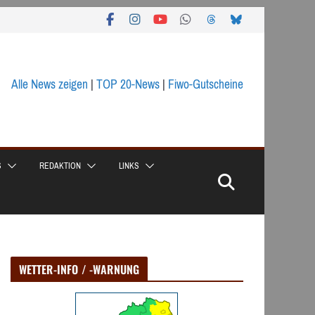
Alle News zeigen
|
TOP 20-News
|
Fiwo-Gutscheine
S
REDAKTION
LINKS
WETTER-INFO / -WARNUNG