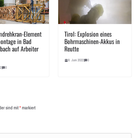
mdrehkran-Element
Tirol: Explosion eines
ontage in Bad
Bohrmaschinen-Akkus in
rbach auf Arbeiter
Reutte
8. Juni 2022
0
22
0
der sind mit
*
markiert