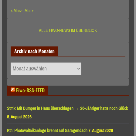
« März
Mai »
ALLE FIWO-NEWS IM ÜBERBLICK
Archiv nach Monaten
Archiv
nach
Monaten
Fiwo-RSS-FEED
Stmk: Mit Dumper in Haus überschlagen → 26-Jähriger hatte noch Glück
8. August 2026
Ktn: Photovoltaikanlage brennt auf Garagendach
7. August 2026