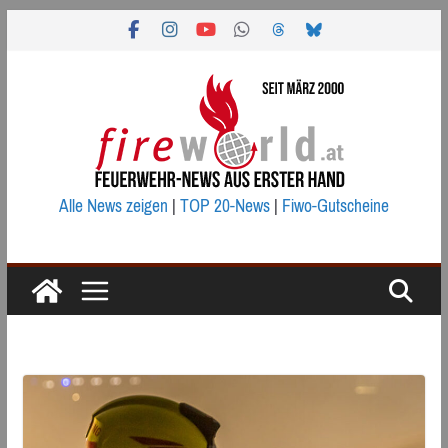
Zum
Inhalt
springen
Alle News zeigen
|
TOP 20-News
|
Fiwo-Gutscheine