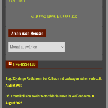
« Apr.
Juni »
ALLE FIWO-NEWS IM ÜBERBLICK
Archiv nach Monaten
Archiv
nach
Monaten
Fiwo-RSS-FEED
Sbg: 32-jährige Radfahrerin bei Kollision mit Lastwagen tödlich verletzt
8.
August 2026
Oö: Frontalkollision zweier Motorräder in Kurve im Weißenbachtal
8.
August 2026