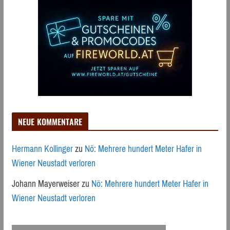
NEUE KOMMENTARE
Hermann Kollinger
zu
Nö: Mehrere hundert Meter Hafer in
Wiener Neustadt verloren
Johann Mayerweiser
zu
Nö: Mehrere hundert Meter Hafer in
Wiener Neustadt verloren