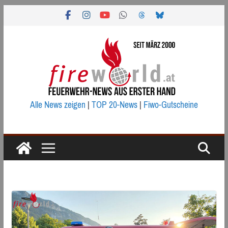
Zum
Inhalt
springen
Alle News zeigen
|
TOP 20-News
|
Fiwo-Gutscheine