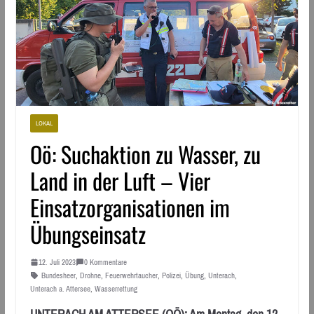
LOKAL
Oö: Suchaktion zu Wasser, zu
Land in der Luft – Vier
Einsatzorganisationen im
Übungseinsatz
12. Juli 2023
0 Kommentare
Bundesheer
,
Drohne
,
Feuerwehrtaucher
,
Polizei
,
Übung
,
Unterach
,
Unterach a. Attersee
,
Wasserrettung