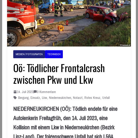
MEDIEN / FOTOGRAFEN
TECHNISCH
Oö: Tödlicher Frontalcrash
zwischen Pkw und Lkw
14. Juli 2023
0 Kommentare
Bergung
,
Einsatz
,
Lkw
,
Niederneukirchen
,
Notarzt
,
Rotes Kreuz
,
Unfall
NIEDERNEUKIRCHEN (OÖ): Tödlich endete für eine
Autolenkerin Freitagfrüh, den 14. Juli 2023, eine
Kollision mit einem Lkw in Niederneukirchen (Bezirk
Linz-Land). Der folgenschwere Unfall hat sich L564