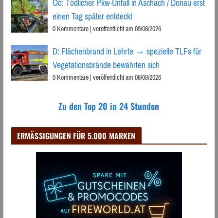
Oö: Tödlicher Pkw-Unfall in Aschach / Donau erst
einen Tag später entdeckt
0 Kommentare
|
veröffentlicht am 09/08/2026
D: Flächenbrand in Lehrte → spezielle TLFs für
Vegetationsbrände bewährten sich
0 Kommentare
|
veröffentlicht am 08/08/2026
Zu den Top 20 in 24 Stunden
ERMÄSSIGUNGEN FÜR 5.000 MARKEN