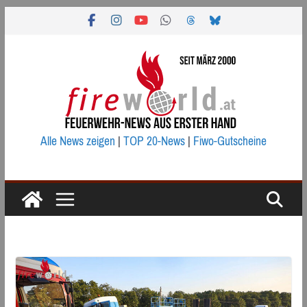
Zum
Inhalt
springen
Alle News zeigen
|
TOP 20-News
|
Fiwo-Gutscheine