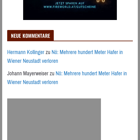
NEUE KOMMENTARE
Hermann Kollinger
zu
Nö: Mehrere hundert Meter Hafer in
Wiener Neustadt verloren
Johann Mayerweiser
zu
Nö: Mehrere hundert Meter Hafer in
Wiener Neustadt verloren