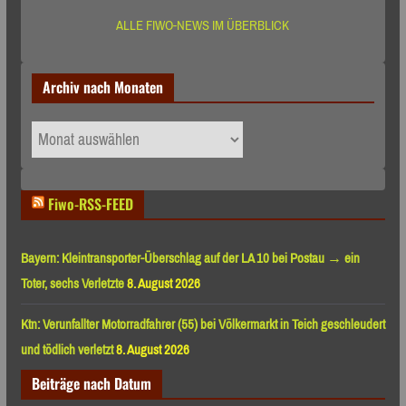
ALLE FIWO-NEWS IM ÜBERBLICK
Archiv nach Monaten
Archiv
nach
Monaten
Fiwo-RSS-FEED
Bayern: Kleintransporter-Überschlag auf der LA 10 bei Postau → ein
Toter, sechs Verletzte
8. August 2026
Ktn: Verunfallter Motorradfahrer (55) bei Völkermarkt in Teich geschleudert
und tödlich verletzt
8. August 2026
Beiträge nach Datum