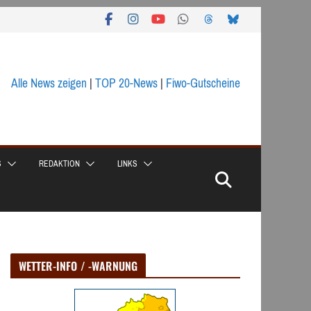
Alle News zeigen
|
TOP 20-News
|
Fiwo-Gutscheine
S
REDAKTION
LINKS
WETTER-INFO / -WARNUNG