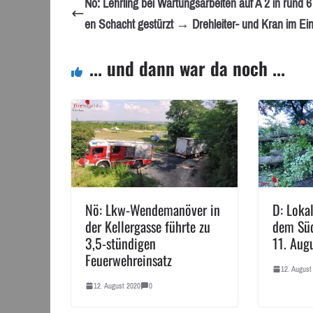
Nö: Lehrling bei Wartungsarbeiten auf A 2 in rund 6 
en Schacht gestürzt → Drehleiter- und Kran im Ei
... und dann war da noch ...
Nö: Lkw-Wendemanöver in
D: Loka
der Kellergasse führte zu
dem Sü
3,5-stündigen
11. Aug
Feuerwehreinsatz
12. August
12. August 2020
0