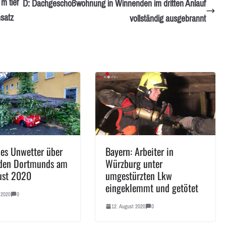
m tief
D: Dachgeschoßwohnung in Winnenden im dritten Anlauf
nsatz
vollständig ausgebrannt
les Unwetter über
Bayern: Arbeiter in
den Dortmunds am
Würzburg unter
ust 2020
umgestürzten Lkw
eingeklemmt und getötet
 2020
0
12. August 2020
0