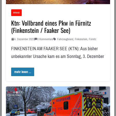
BRAND
Ktn: Vollbrand eines Pkw in Fürnitz
(Finkenstein / Faaker See)
4. Dezember 2023
0 Kommentare
Fahrzeugbrand
,
Finkenstein
,
Fürnitz
FINKENSTEIN AM FAAKER SEE (KTN): Aus bisher
unbekannter Ursache kam es am Sonntag, 3. Dezember
mehr lesen ...