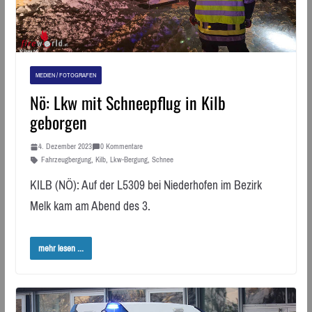
MEDIEN / FOTOGRAFEN
Nö: Lkw mit Schneepflug in Kilb
geborgen
4. Dezember 2023
0 Kommentare
Fahrzeugbergung
,
Kilb
,
Lkw-Bergung
,
Schnee
KILB (NÖ): Auf der L5309 bei Niederhofen im Bezirk
Melk kam am Abend des 3.
mehr lesen ...