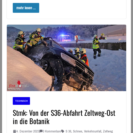
mehr lesen ...
TECHNISCH
Stmk: Von der S36-Abfahrt Zeltweg-Ost
in die Botanik
4. Dezember 2023
0 Kommentare
S 36
,
Schnee
,
Verkehrsunfall
,
Zeltweg