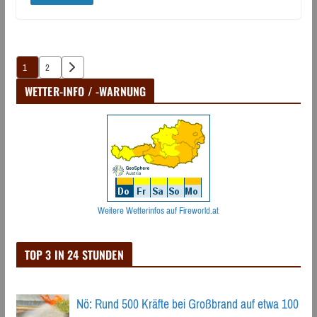
Seitennummerierung
1
2
der
WETTER-INFO / -WARNUNG
Beiträge
Weitere Wetterinfos auf Fireworld.at
TOP 3 IN 24 STUNDEN
Nö: Rund 500 Kräfte bei Großbrand auf etwa 100