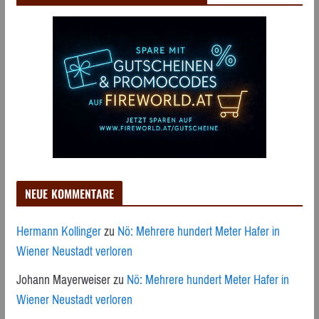
NEUE KOMMENTARE
Hermann Kollinger
zu
Nö: Mehrere hundert Meter Hafer in
Wiener Neustadt verloren
Johann Mayerweiser
zu
Nö: Mehrere hundert Meter Hafer in
Wiener Neustadt verloren