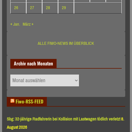
26
27
28
29
« Jan.
März »
ALLE FIWO-NEWS IM ÜBERBLICK
Archiv nach Monaten
Archiv
nach
Monaten
Fiwo-RSS-FEED
Sbg: 32-jährige Radfahrerin bei Kollision mit Lastwagen tödlich verletzt
8.
August 2026