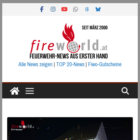
Zum
Inhalt
springen
Alle News zeigen
|
TOP 20-News
|
Fiwo-Gutscheine