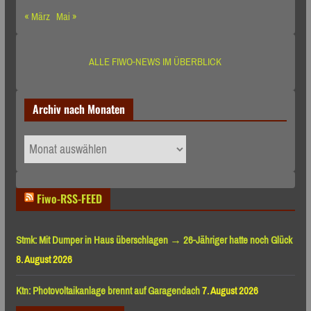
« März
Mai »
ALLE FIWO-NEWS IM ÜBERBLICK
Archiv nach Monaten
Archiv
nach
Monaten
Fiwo-RSS-FEED
Stmk: Mit Dumper in Haus überschlagen → 26-Jähriger hatte noch Glück
8. August 2026
Ktn: Photovoltaikanlage brennt auf Garagendach
7. August 2026