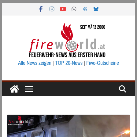
Zum
Inhalt
springen
Alle News zeigen
|
TOP 20-News
|
Fiwo-Gutscheine