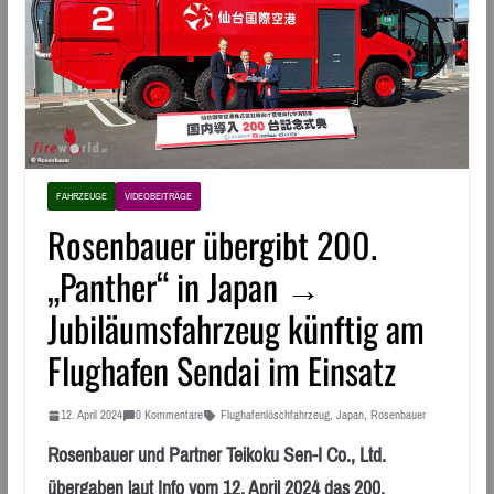
FAHRZEUGE
VIDEOBEITRÄGE
Rosenbauer übergibt 200.
„Panther“ in Japan →
Jubiläumsfahrzeug künftig am
Flughafen Sendai im Einsatz
12. April 2024
0 Kommentare
Flughafenlöschfahrzeug
,
Japan
,
Rosenbauer
Rosenbauer und Partner Teikoku Sen-I Co., Ltd.
übergaben laut Info vom 12. April 2024 das 200.