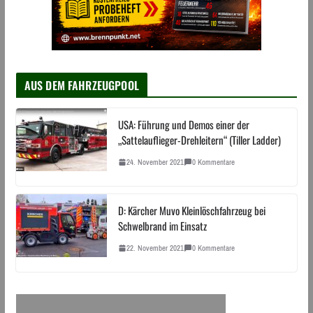
AUS DEM FAHRZEUGPOOL
USA: Führung und Demos einer der
„Sattelauflieger-Drehleitern“ (Tiller Ladder)
24. November 2021
0 Kommentare
D: Kärcher Muvo Kleinlöschfahrzeug bei
Schwelbrand im Einsatz
22. November 2021
0 Kommentare