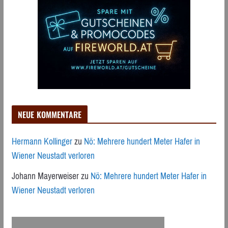
NEUE KOMMENTARE
Hermann Kollinger
zu
Nö: Mehrere hundert Meter Hafer in
Wiener Neustadt verloren
Johann Mayerweiser
zu
Nö: Mehrere hundert Meter Hafer in
Wiener Neustadt verloren