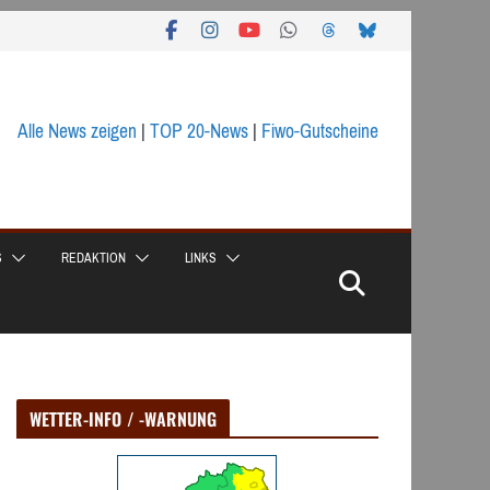
Alle News zeigen
|
TOP 20-News
|
Fiwo-Gutscheine
S
REDAKTION
LINKS
WETTER-INFO / -WARNUNG