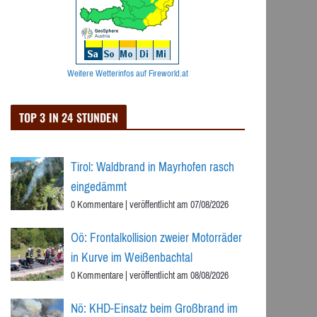
Weitere Wetterinfos auf Fireworld.at
TOP 3 IN 24 STUNDEN
Tirol: Waldbrand in Mayrhofen rasch
eingedämmt
0 Kommentare
|
veröffentlicht am 07/08/2026
Oö: Frontalkollision zweier Motorräder
in Kurve im Weißenbachtal
0 Kommentare
|
veröffentlicht am 08/08/2026
Nö: KHD-Einsatz beim Großbrand im