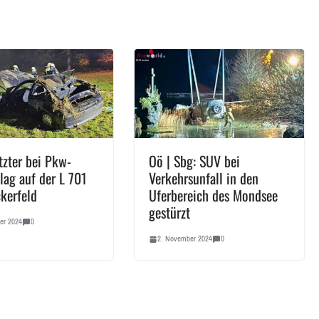
tzter bei Pkw-
Oö | Sbg: SUV bei
lag auf der L 701
Verkehrsunfall in den
ckerfeld
Uferbereich des Mondsee
gestürzt
er 2024
0
2. November 2024
0