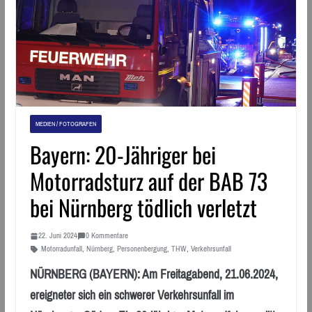
MEDIEN / FOTOGRAFEN
Bayern: 20-Jähriger bei
Motorradsturz auf der BAB 73
bei Nürnberg tödlich verletzt
22. Juni 2024
0 Kommentare
Motorradunfall
,
Nürnberg
,
Personenbergung
,
THW
,
Verkehrsunfall
NÜRNBERG (BAYERN): Am Freitagabend, 21.06.2024,
ereigneter sich ein schwerer Verkehrsunfall im