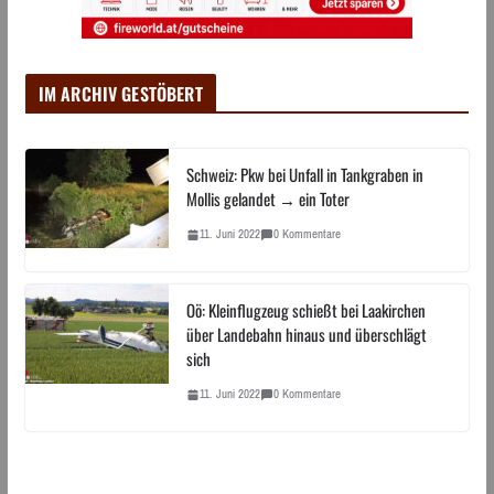
IM ARCHIV GESTÖBERT
Schweiz: Pkw bei Unfall in Tankgraben in
Mollis gelandet → ein Toter
11. Juni 2022
0 Kommentare
Oö: Kleinflugzeug schießt bei Laakirchen
über Landebahn hinaus und überschlägt
sich
11. Juni 2022
0 Kommentare