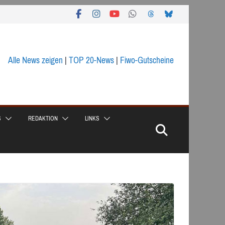
Alle News zeigen
|
TOP 20-News
|
Fiwo-Gutscheine
S
REDAKTION
LINKS