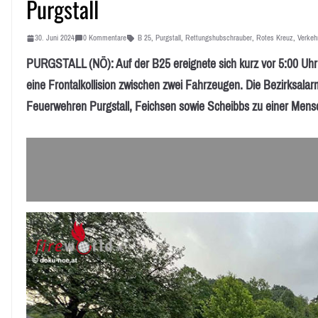
Purgstall
30. Juni 2024
0 Kommentare
B 25
,
Purgstall
,
Rettungshubschrauber
,
Rotes Kreuz
,
Verkehr
PURGSTALL (NÖ): Auf der B25 ereignete sich kurz vor 5:00 Uhr 
eine Frontalkollision zwischen zwei Fahrzeugen. Die Bezirksala
Feuerwehren Purgstall, Feichsen sowie Scheibbs zu einer Mensc