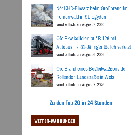
Nö: KHD-Einsatz beim Großbrand im
Föhrenwald in St. Egyden
veröffentlicht am August 7, 2026
Oö: Pkw kollidiert auf B 126 mit
Autobus → 81-Jähriger tödlich verletzt
veröffentlicht am August 6, 2026
Oö: Brand eines Begleitwaggons der
Rollenden Landstraße in Wels
veröffentlicht am August 7, 2026
Zu den Top 20 in 24 Stunden
WETTER-WARNUNGEN