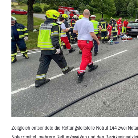
Zeitgleich entsendete die Rettungsleitstelle Notruf 144 zwei N
Notarztmittel, mehrere Rettungswägen und den Bezirkseinsatzleite