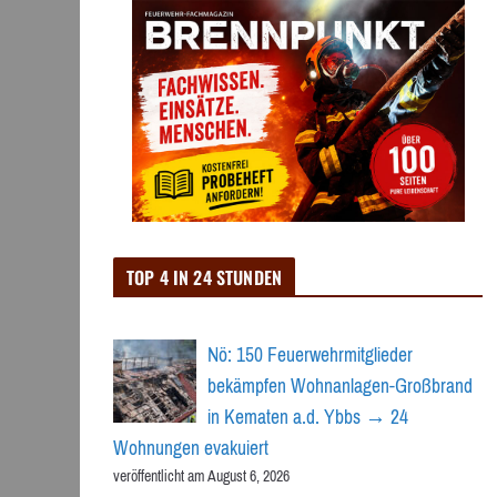
TOP 4 IN 24 STUNDEN
Nö: 150 Feuerwehrmitglieder
bekämpfen Wohnanlagen-Großbrand
in Kematen a.d. Ybbs → 24
Wohnungen evakuiert
veröffentlicht am August 6, 2026