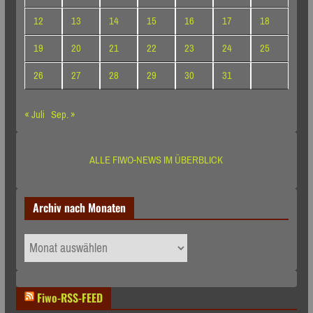
12
13
14
15
16
17
18
19
20
21
22
23
24
25
26
27
28
29
30
31
« Juli
Sep. »
ALLE FIWO-NEWS IM ÜBERBLICK
Archiv nach Monaten
Archiv
nach
Monaten
Fiwo-RSS-FEED