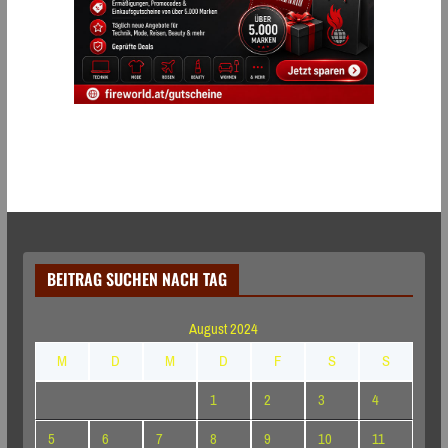
BEITRAG SUCHEN NACH TAG
August 2024
M
D
M
D
F
S
S
1
2
3
4
5
6
7
8
9
10
11