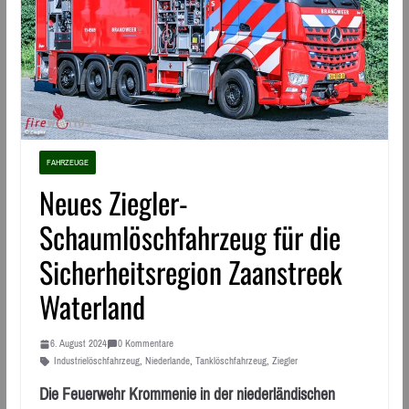
FAHRZEUGE
Neues Ziegler-
Schaumlöschfahrzeug für die
Sicherheitsregion Zaanstreek
Waterland
6. August 2024
0 Kommentare
Industrielöschfahrzeug
,
Niederlande
,
Tanklöschfahrzeug
,
Ziegler
Die Feuerwehr Krommenie in der niederländischen