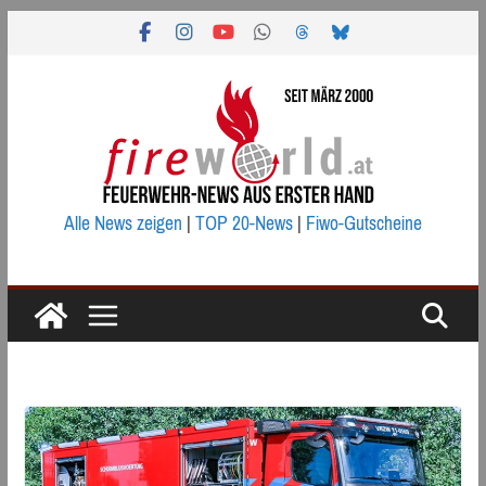
Zum
Inhalt
springen
Alle News zeigen
|
TOP 20-News
|
Fiwo-Gutscheine