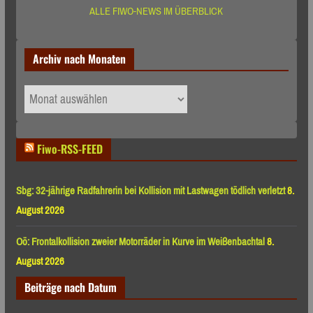
ALLE FIWO-NEWS IM ÜBERBLICK
Archiv nach Monaten
Archiv
nach
Monaten
Fiwo-RSS-FEED
Sbg: 32-jährige Radfahrerin bei Kollision mit Lastwagen tödlich verletzt
8.
August 2026
Oö: Frontalkollision zweier Motorräder in Kurve im Weißenbachtal
8.
August 2026
Beiträge nach Datum