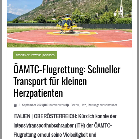
ABSEITS-FEUERWEHR | DIVERSES
ÖAMTC-Flugrettung: Schneller
Transport für kleinen
Herzpatienten
13. September 2024
0 Kommentare
Bozen
,
Linz
,
Rettungshubschrauber
ITALIEN | OBERÖSTERREICH: Kürzlich konnte der
Intensivtransporthubschrauber (ITH) der ÖAMTC-
Flugrettung erneut seine Vielseitigkeit und