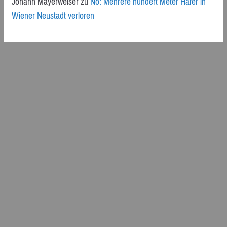
Johann Mayerweiser
zu
Nö: Mehrere hundert Meter Hafer in
Wiener Neustadt verloren