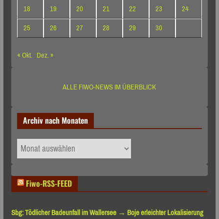
18
19
20
21
22
23
24
25
26
27
28
29
30
« Okt.
Dez. »
ALLE FIWO-NEWS IM ÜBERBLICK
Archiv nach Monaten
Archiv
nach
Monaten
Fiwo-RSS-FEED
Sbg: Tödlicher Badeunfall im Wallersee → Boje erleichter Lokalisierung