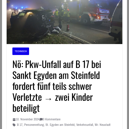
TECHNISCH
Nö: Pkw-Unfall auf B 17 bei
Sankt Egyden am Steinfeld
fordert fünf teils schwer
Verletzte → zwei Kinder
beteiligt
10. November 2024
0 Kommentare
B 17
,
Personenrettung
,
St. Egyden am Steinfeld
,
Verkehrsunfall
,
Wr. Neustadt