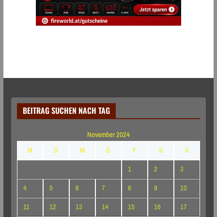
BEITRAG SUCHEN NACH TAG
November 2024
M
D
M
D
F
S
S
1
2
3
4
5
6
7
8
9
10
11
12
13
14
15
16
17