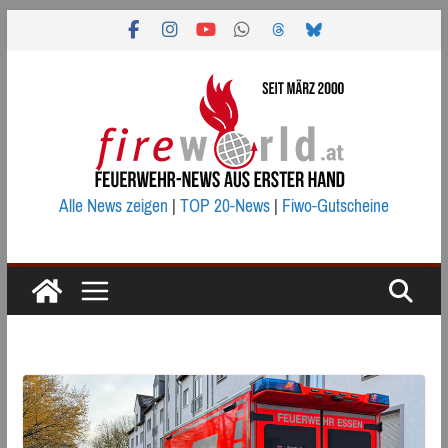
Zum
Inhalt
springen
Alle News zeigen
|
TOP 20-News
|
Fiwo-Gutscheine