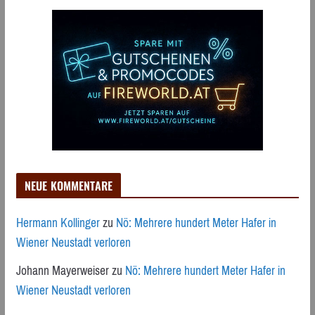
NEUE KOMMENTARE
Hermann Kollinger
zu
Nö: Mehrere hundert Meter Hafer in
Wiener Neustadt verloren
Johann Mayerweiser
zu
Nö: Mehrere hundert Meter Hafer in
Wiener Neustadt verloren