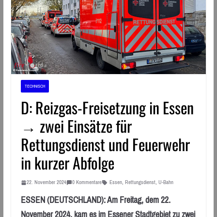
TECHNISCH
D: Reizgas-Freisetzung in Essen
→ zwei Einsätze für
Rettungsdienst und Feuerwehr
in kurzer Abfolge
22. November 2024
0 Kommentare
Essen
,
Rettungsdienst
,
U-Bahn
ESSEN (DEUTSCHLAND): Am Freitag, dem 22.
November 2024, kam es im Essener Stadtgebiet zu zwei