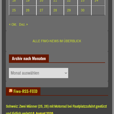
18
19
20
21
22
23
24
25
26
27
28
29
30
« Okt.
Dez. »
ALLE FIWO-NEWS IM ÜBERBLICK
Archiv nach Monaten
Archiv
nach
Monaten
Fiwo-RSS-FEED
Schweiz: Zwei Männer (25, 26) mit Motorrad bei Rastplatzzufahrt gestürzt
und tödlich verletzt
6. August 2026