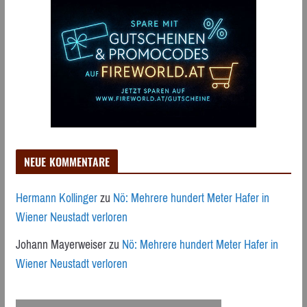
NEUE KOMMENTARE
Hermann Kollinger
zu
Nö: Mehrere hundert Meter Hafer in
Wiener Neustadt verloren
Johann Mayerweiser
zu
Nö: Mehrere hundert Meter Hafer in
Wiener Neustadt verloren