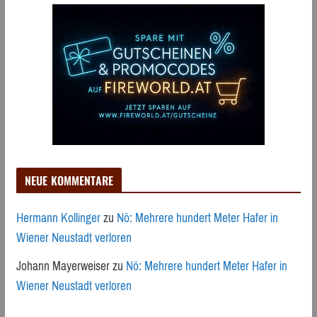
NEUE KOMMENTARE
Hermann Kollinger
zu
Nö: Mehrere hundert Meter Hafer in
Wiener Neustadt verloren
Johann Mayerweiser
zu
Nö: Mehrere hundert Meter Hafer in
Wiener Neustadt verloren