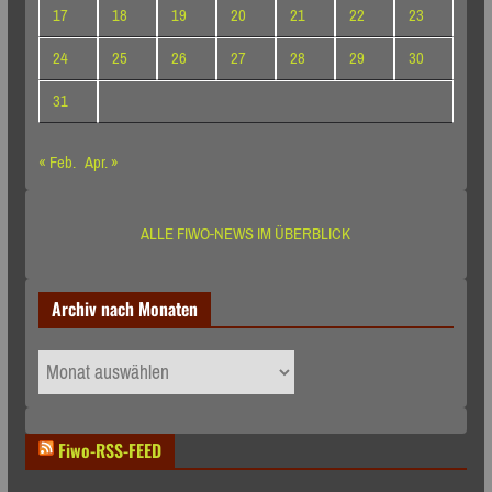
17
18
19
20
21
22
23
24
25
26
27
28
29
30
31
« Feb.
Apr. »
ALLE FIWO-NEWS IM ÜBERBLICK
Archiv nach Monaten
Archiv
nach
Monaten
Fiwo-RSS-FEED