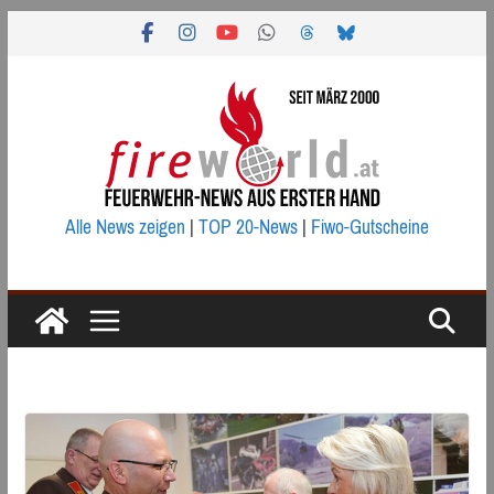
Zum
Inhalt
springen
Alle News zeigen
|
TOP 20-News
|
Fiwo-Gutscheine