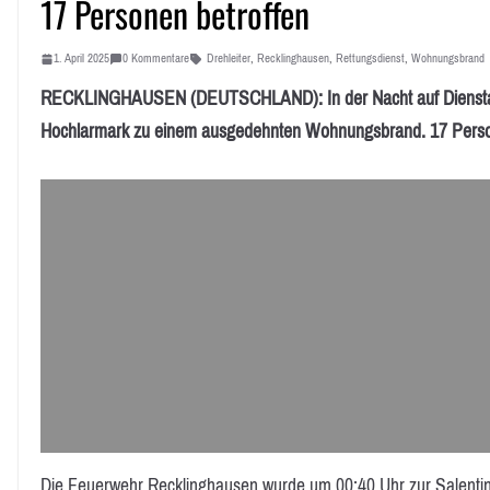
17 Personen betroffen
1. April 2025
0 Kommentare
Drehleiter
,
Recklinghausen
,
Rettungsdienst
,
Wohnungsbrand
RECKLINGHAUSEN (DEUTSCHLAND): In der Nacht auf Dienstag, 
Hochlarmark zu einem ausgedehnten Wohnungsbrand. 17 Perso
Die Feuerwehr Recklinghausen wurde um 00:40 Uhr zur Salentinst