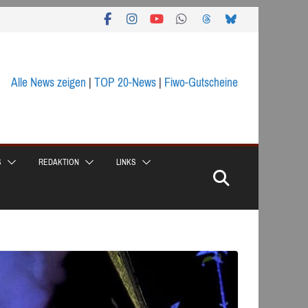
Alle News zeigen
|
TOP 20-News
|
Fiwo-Gutscheine
S
REDAKTION
LINKS