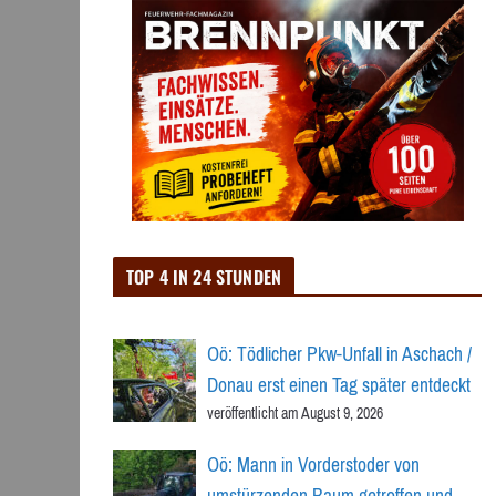
TOP 4 IN 24 STUNDEN
Oö: Tödlicher Pkw-Unfall in Aschach /
Donau erst einen Tag später entdeckt
veröffentlicht am August 9, 2026
Oö: Mann in Vorderstoder von
umstürzenden Baum getroffen und