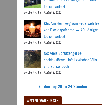
tödlich verletzt
veröffentlicht am August 9, 2026
Ktn: Am Heimweg vom Feuerwehrfest
von Pkw angefahren → 20-Jähriger
tödlich verletzt
veröffentlicht am August 9, 2026
Nö: Viele Schutzengel bei
spektakulärem Unfall zwischen Vitis
und Echsenbach
veröffentlicht am August 9, 2026
Zu den Top 20 in 24 Stunden
WETTER-WARNUNGEN