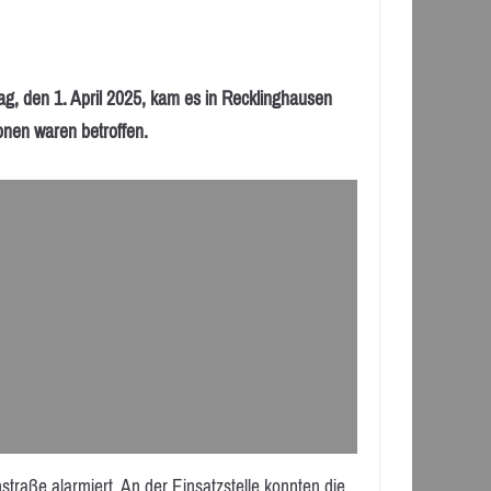
den 1. April 2025, kam es in Recklinghausen
nen waren betroffen.
raße alarmiert. An der Einsatzstelle konnten die