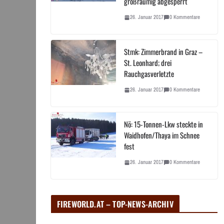
großräumig abgesperrt
26. Januar 2017
0 Kommentare
Stmk: Zimmerbrand in Graz –
St. Leonhard; drei
Rauchgasverletzte
26. Januar 2017
0 Kommentare
Nö: 15-Tonnen-Lkw steckte in
Waidhofen/Thaya im Schnee
fest
26. Januar 2017
0 Kommentare
FIREWORLD.AT – TOP-NEWS-ARCHIV