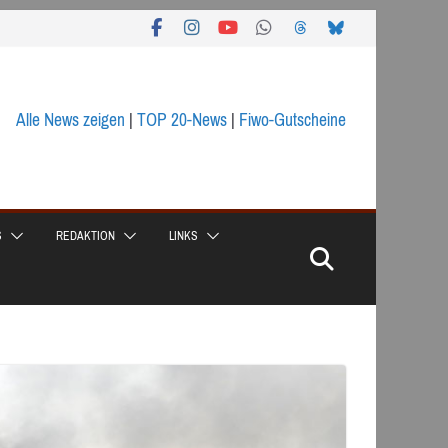
Alle News zeigen
|
TOP 20-News
|
Fiwo-Gutscheine
S
REDAKTION
LINKS