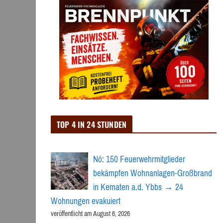
TOP 4 IN 24 STUNDEN
Nö: 150 Feuerwehrmitglieder
bekämpfen Wohnanlagen-Großbrand
in Kematen a.d. Ybbs → 24
Wohnungen evakuiert
veröffentlicht am August 6, 2026