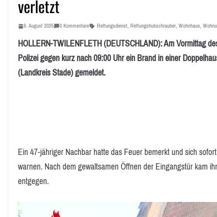
verletzt
6. August 2025
0 Kommentare
Rettungsdienst
,
Rettungshubschrauber
,
Wohnhaus
,
Wohnu
HOLLERN-TWILENFLETH (DEUTSCHLAND): Am Vormittag des 6.
Polizei gegen kurz nach 09:00 Uhr ein Brand in einer Doppelhaush
(Landkreis Stade) gemeldet.
Ein 47-jähriger Nachbar hatte das Feuer bemerkt und sich sof
warnen. Nach dem gewaltsamen Öffnen der Eingangstür kam ihm 
entgegen.