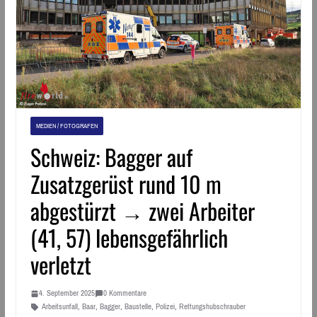
MEDIEN / FOTOGRAFEN
Schweiz: Bagger auf
Zusatzgerüst rund 10 m
abgestürzt → zwei Arbeiter
(41, 57) lebensgefährlich
verletzt
4. September 2025
0 Kommentare
Arbeitsunfall
,
Baar
,
Bagger
,
Baustelle
,
Polizei
,
Rettungshubschrauber