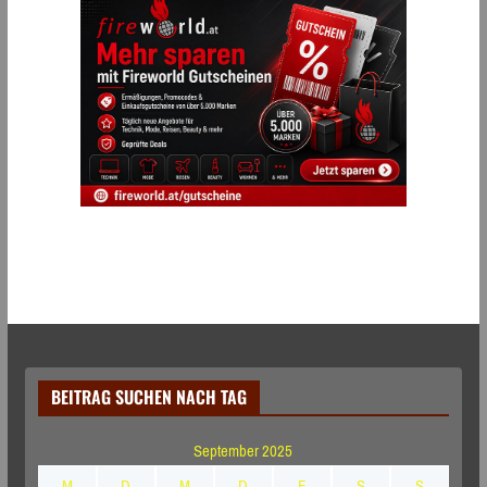
BEITRAG SUCHEN NACH TAG
September 2025
M
D
M
D
F
S
S