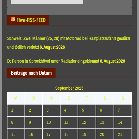
nach
Monaten
Fiwo-RSS-FEED
Schweiz: Zwei Männer (25, 26) mit Motorrad bei Rastplatzzufahrt gestürzt
und tödlich verletzt
6. August 2026
D: Person in Sprockhövel unter Radlader eingeklemmt
6. August 2026
Beiträge nach Datum
September 2025
M
D
M
D
F
S
S
1
2
3
4
5
6
7
8
9
10
11
12
13
14
15
16
17
18
19
20
21