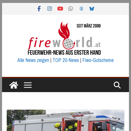
Zum
Inhalt
springen
Alle News zeigen
|
TOP 20-News
|
Fiwo-Gutscheine