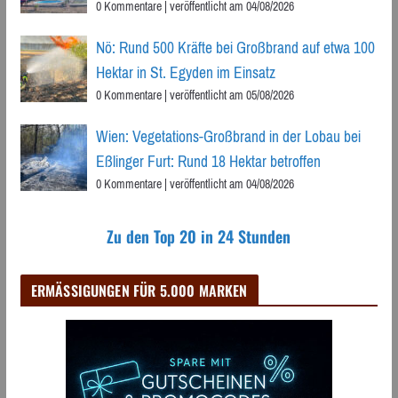
0 Kommentare
|
veröffentlicht am 04/08/2026
Nö: Rund 500 Kräfte bei Großbrand auf etwa 100
Hektar in St. Egyden im Einsatz
0 Kommentare
|
veröffentlicht am 05/08/2026
Wien: Vegetations-Großbrand in der Lobau bei
Eßlinger Furt: Rund 18 Hektar betroffen
0 Kommentare
|
veröffentlicht am 04/08/2026
Zu den Top 20 in 24 Stunden
ERMÄSSIGUNGEN FÜR 5.000 MARKEN