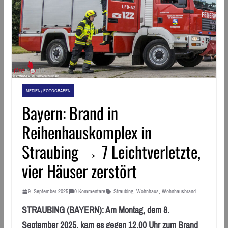
MEDIEN / FOTOGRAFEN
Bayern: Brand in
Reihenhauskomplex in
Straubing → 7 Leichtverletzte,
vier Häuser zerstört
9. September 2025
0 Kommentare
Straubing
,
Wohnhaus
,
Wohnhausbrand
STRAUBING (BAYERN): Am Montag, dem 8.
September 2025, kam es gegen 12.00 Uhr zum Brand