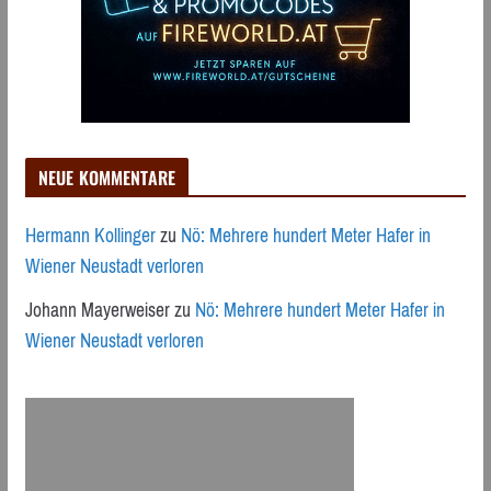
NEUE KOMMENTARE
Hermann Kollinger
zu
Nö: Mehrere hundert Meter Hafer in
Wiener Neustadt verloren
Johann Mayerweiser
zu
Nö: Mehrere hundert Meter Hafer in
Wiener Neustadt verloren