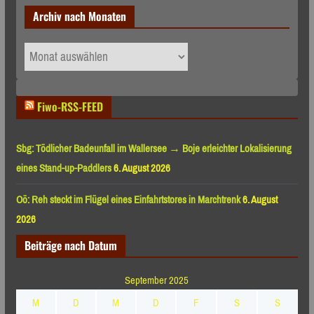
Archiv nach Monaten
Archiv
nach
Monaten
Fiwo-RSS-FEED
Sbg: Tödlicher Badeunfall im Wallersee → Boje erleichter Lokalisierung
eines Stand-up-Paddlers
6. August 2026
Oö: Reh steckt im Flügel eines Einfahrtstores in Marchtrenk
6. August
2026
Beiträge nach Datum
September 2025
M
D
M
D
F
S
S