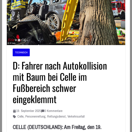
TECHNISCH
D: Fahrer nach Autokollision
mit Baum bei Celle im
Fußbereich schwer
eingeklemmt
19. September 2025
0 Kommentare
Celle
,
Personenrettung
,
Rettungsdienst
,
Verkehrsunfall
CELLE (DEUTSCHLAND): Am Freitag, den 19.