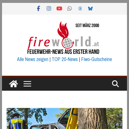
Zum
Inhalt
springen
Alle News zeigen
|
TOP 20-News
|
Fiwo-Gutscheine