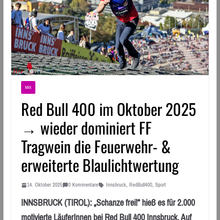
MIX
Red Bull 400 im Oktober 2025
→ wieder dominiert FF
Tragwein die Feuerwehr- &
erweiterte Blaulichtwertung
14. Oktober 2025
0 Kommentare
Innsbruck
,
RedBull400
,
Sport
INNSBRUCK (TIROL): „Schanze frei!“ hieß es für 2.000
motivierte LäuferInnen bei Red Bull 400 Innsbruck. Auf