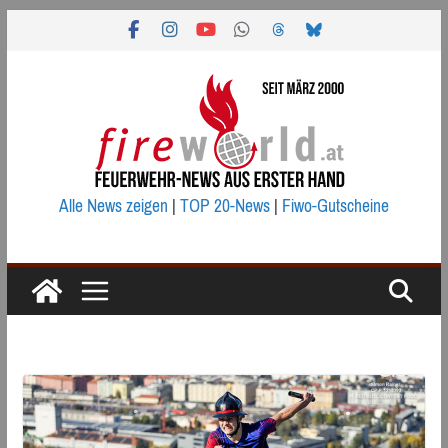
Zum
Inhalt
springen
Alle News zeigen
|
TOP 20-News
|
Fiwo-Gutscheine