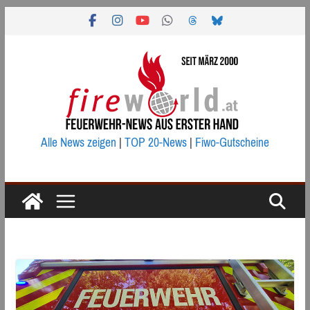
Zum
Inhalt
springen
Alle News zeigen
|
TOP 20-News
|
Fiwo-Gutscheine