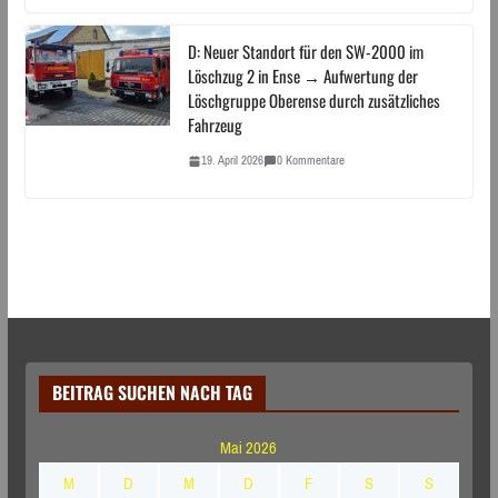
D: Neuer Standort für den SW-2000 im
Löschzug 2 in Ense → Aufwertung der
Löschgruppe Oberense durch zusätzliches
Fahrzeug
19. April 2026
0 Kommentare
BEITRAG SUCHEN NACH TAG
Mai 2026
M
D
M
D
F
S
S