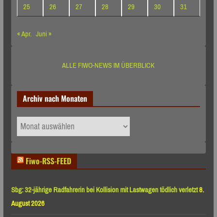
25
26
27
28
29
30
31
« Apr.
Juni »
ALLE FIWO-NEWS IM ÜBERBLICK
Archiv nach Monaten
Archiv
nach
Monaten
Fiwo-RSS-FEED
Sbg: 32-jährige Radfahrerin bei Kollision mit Lastwagen tödlich verletzt
8.
August 2026