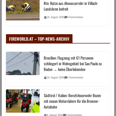
Ktn: Katze aus Abwasserrohr in Villach-
Landskron befreit
18. August 2025
0 Kommentare
FIREWORLD.AT – TOP-NEWS-ARCHIV
Brasilien: Flugzeug mit 61 Personen
schlingert in Wohngebiet bei Sao Paulo zu
Boden → keine Überlebenden
10. August 2024
0 Kommentare
Südtirol / Italien: Berufsfeuerwehr Bozen
mit neuen Motorrädern für die Brenner-
Autobahn
9. August 2024
0 Kommentare