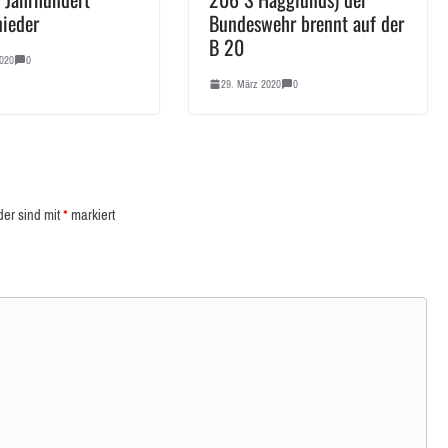
nieder
Bundeswehr brennt auf der
B 20
020
0
29. März 2020
0
der sind mit
*
markiert