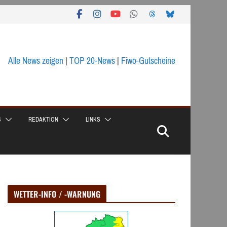
Alle News zeigen
|
TOP 20-News
|
Fiwo-Gutscheine
S
REDAKTION
LINKS
WETTER-INFO / -WARNUNG