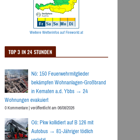
Weitere Wetterinfos auf Fireworld.at
TOP 3 IN 24 STUNDEN
Nö: 150 Feuerwehrmitglieder
bekämpfen Wohnanlagen-Großbrand
in Kematen a.d. Ybbs → 24
Wohnungen evakuiert
0 Kommentare
|
veröffentlicht am 06/08/2026
Oö: Pkw kollidiert auf B 126 mit
Autobus → 81-Jähriger tödlich