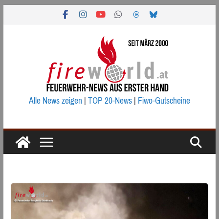
Zum
Inhalt
springen
Alle News zeigen
|
TOP 20-News
|
Fiwo-Gutscheine