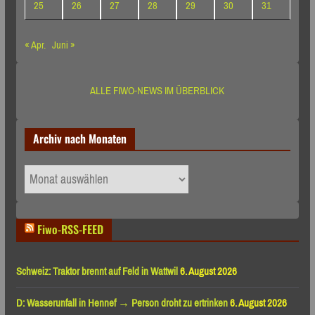
25
26
27
28
29
30
31
« Apr.
Juni »
ALLE FIWO-NEWS IM ÜBERBLICK
Archiv nach Monaten
Archiv
nach
Monaten
Fiwo-RSS-FEED
Schweiz: Traktor brennt auf Feld in Wattwil
6. August 2026
D: Wasserunfall in Hennef → Person droht zu ertrinken
6. August 2026