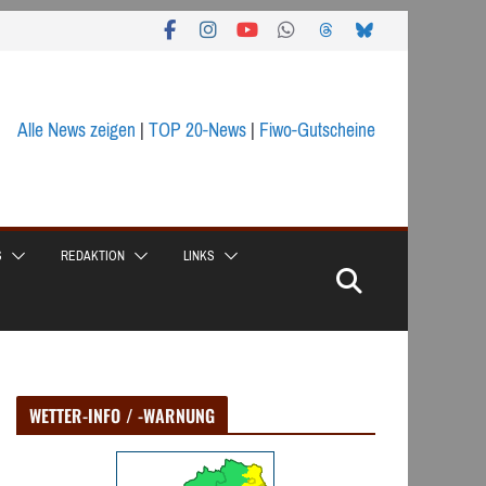
Alle News zeigen
|
TOP 20-News
|
Fiwo-Gutscheine
S
REDAKTION
LINKS
WETTER-INFO / -WARNUNG