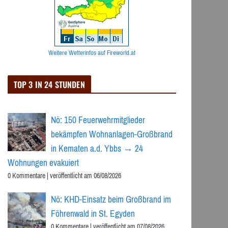
Weitere Wetterinfos auf Fireworld.at
TOP 3 IN 24 STUNDEN
Nö: 150 Feuerwehrmitglieder
bekämpfen Wohnanlagen-Großbrand
in Kematen a.d. Ybbs → 24
Wohnungen evakuiert
0 Kommentare
|
veröffentlicht am 06/08/2026
Nö: KHD-Einsatz beim Großbrand im
Föhrenwald in St. Egyden
0 Kommentare
|
veröffentlicht am 07/08/2026