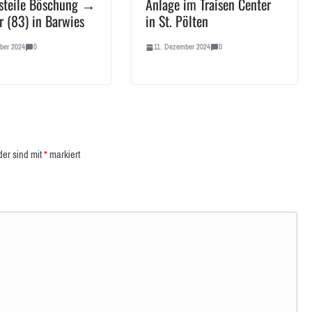
steile Böschung →
Anlage im Traisen Center
r (83) in Barwies
in St. Pölten
ber 2024
0
11. Dezember 2024
0
der sind mit
*
markiert