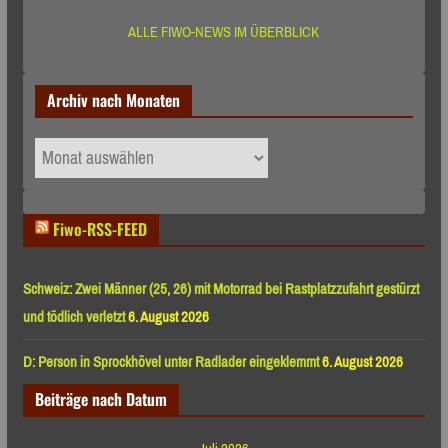
ALLE FIWO-NEWS IM ÜBERBLICK
Archiv nach Monaten
Archiv
nach
Monaten
Fiwo-RSS-FEED
Schweiz: Zwei Männer (25, 26) mit Motorrad bei Rastplatzzufahrt gestürzt
und tödlich verletzt
6. August 2026
D: Person in Sprockhövel unter Radlader eingeklemmt
6. August 2026
Beiträge nach Datum