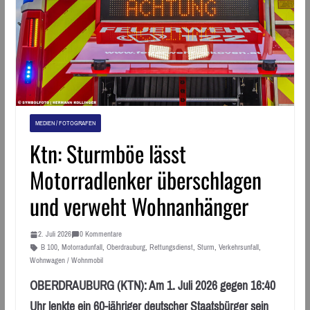
MEDIEN / FOTOGRAFEN
Ktn: Sturmböe lässt
Motorradlenker überschlagen
und verweht Wohnanhänger
2. Juli 2026
0 Kommentare
B 100
,
Motorradunfall
,
Oberdrauburg
,
Rettungsdienst
,
Sturm
,
Verkehrsunfall
,
Wohnwagen / Wohnmobil
OBERDRAUBURG (KTN): Am 1. Juli 2026 gegen 16:40
Uhr lenkte ein 60-jähriger deutscher Staatsbürger sein