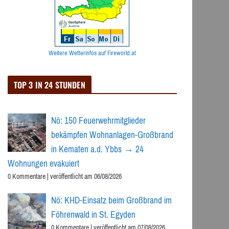
Weitere Wetterinfos auf Fireworld.at
TOP 3 IN 24 STUNDEN
Nö: 150 Feuerwehrmitglieder
bekämpfen Wohnanlagen-Großbrand
in Kematen a.d. Ybbs → 24
Wohnungen evakuiert
0 Kommentare
|
veröffentlicht am 06/08/2026
Nö: KHD-Einsatz beim Großbrand im
Föhrenwald in St. Egyden
0 Kommentare
|
veröffentlicht am 07/08/2026