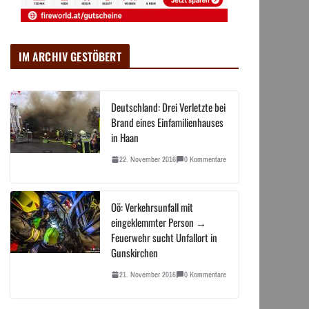
IM ARCHIV GESTÖBERT
Deutschland: Drei Verletzte bei
Brand eines Einfamilienhauses
in Haan
22. November 2016
0 Kommentare
Oö: Verkehrsunfall mit
eingeklemmter Person →
Feuerwehr sucht Unfallort in
Gunskirchen
21. November 2016
0 Kommentare