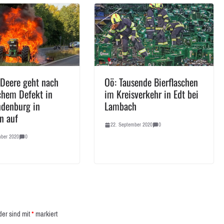
 Deere geht nach
Oö: Tausende Bierflaschen
chem Defekt in
im Kreisverkehr in Edt bei
denburg in
Lambach
n auf
22. September 2020
0
mber 2020
0
der sind mit
*
markiert