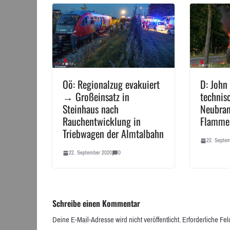
Oö: Regionalzug evakuiert
D: John
→ Großeinsatz in
technis
Steinhaus nach
Neubran
Rauchentwicklung in
Flamme
Triebwagen der Almtalbahn
22. Septe
22. September 2020
0
Schreibe einen Kommentar
Deine E-Mail-Adresse wird nicht veröffentlicht.
Erforderliche Fel