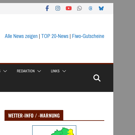
Alle News zeigen
|
TOP 20-News
|
Fiwo-Gutscheine
S
REDAKTION
LINKS
WETTER-INFO / -WARNUNG