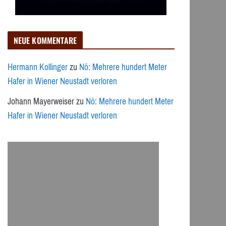
NEUE KOMMENTARE
Hermann Kollinger
zu
Nö: Mehrere hundert Meter
Hafer in Wiener Neustadt verloren
Johann Mayerweiser
zu
Nö: Mehrere hundert Meter
Hafer in Wiener Neustadt verloren