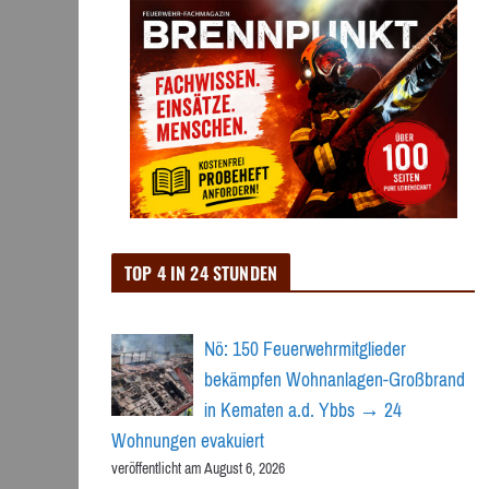
TOP 4 IN 24 STUNDEN
Nö: 150 Feuerwehrmitglieder
bekämpfen Wohnanlagen-Großbrand
in Kematen a.d. Ybbs → 24
Wohnungen evakuiert
veröffentlicht am August 6, 2026