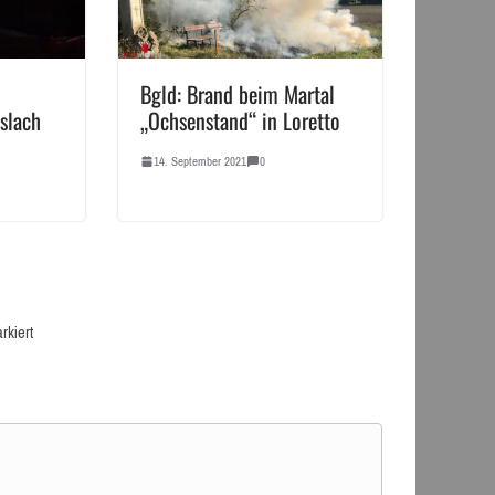
Bgld: Brand beim Martal
slach
„Ochsenstand“ in Loretto
14. September 2021
0
rkiert