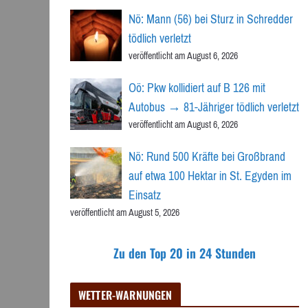
Nö: Mann (56) bei Sturz in Schredder
tödlich verletzt
veröffentlicht am August 6, 2026
Oö: Pkw kollidiert auf B 126 mit
Autobus → 81-Jähriger tödlich verletzt
veröffentlicht am August 6, 2026
Nö: Rund 500 Kräfte bei Großbrand
auf etwa 100 Hektar in St. Egyden im
Einsatz
veröffentlicht am August 5, 2026
Zu den Top 20 in 24 Stunden
WETTER-WARNUNGEN