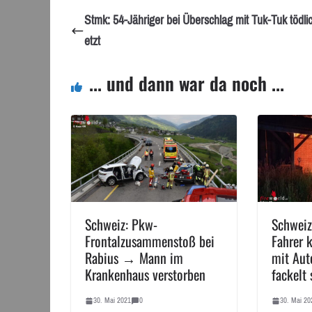
Stmk: 54-Jähriger bei Überschlag mit Tuk-Tuk tödlic
etzt
... und dann war da noch ...
Schweiz: Pkw-
Schweiz
Frontalzusammenstoß bei
Fahrer 
Rabius → Mann im
mit Aut
Krankenhaus verstorben
fackelt 
30. Mai 2021
0
30. Mai 20