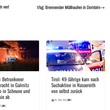
h verl
Vbg: Brennender Müllhaufen in Dornbirn
: Betrunkener
Tirol: 49-Jährige kam nach
kracht in Galmitz
Suchaktion in Nassereith
o in Scheune und
von selbst zurück
sie ab
30. Mai 2021
0
21
0