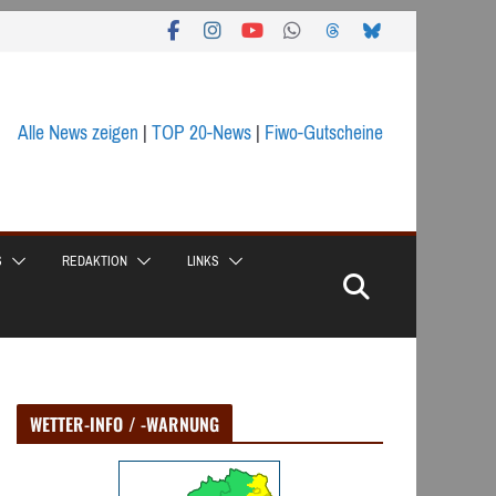
Alle News zeigen
|
TOP 20-News
|
Fiwo-Gutscheine
S
REDAKTION
LINKS
WETTER-INFO / -WARNUNG