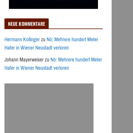
NEUE KOMMENTARE
Hermann Kollinger
zu
Nö: Mehrere hundert Meter
Hafer in Wiener Neustadt verloren
Johann Mayerweiser
zu
Nö: Mehrere hundert Meter
Hafer in Wiener Neustadt verloren