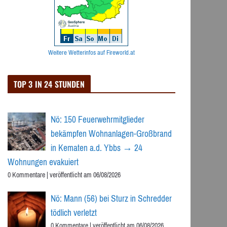
Weitere Wetterinfos auf Fireworld.at
TOP 3 IN 24 STUNDEN
Nö: 150 Feuerwehrmitglieder
bekämpfen Wohnanlagen-Großbrand
in Kematen a.d. Ybbs → 24
Wohnungen evakuiert
0 Kommentare
|
veröffentlicht am 06/08/2026
Nö: Mann (56) bei Sturz in Schredder
tödlich verletzt
0 Kommentare
|
veröffentlicht am 06/08/2026