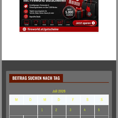
BEITRAG SUCHEN NACH TAG
Juli 2026
M
D
M
D
F
S
S
1
2
3
4
5