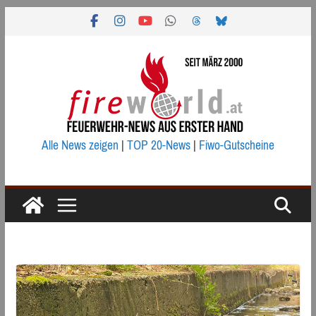
Zum
Inhalt
springen
Alle News zeigen
|
TOP 20-News
|
Fiwo-Gutscheine