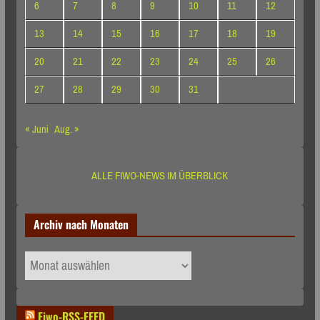
6
7
8
9
10
11
12
13
14
15
16
17
18
19
20
21
22
23
24
25
26
27
28
29
30
31
« Juni
Aug. »
ALLE FIWO-NEWS IM ÜBERBLICK
Archiv nach Monaten
Archiv
nach
Monaten
Fiwo-RSS-FEED