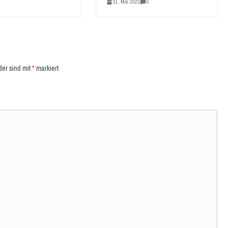
31. Mai 2023
0
der sind mit
*
markiert