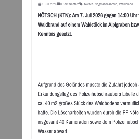
8. Juli 2026
0 Kommentare
Nötsch
,
Vegetationsbrand
,
Waldbrand
NÖTSCH (KTN): Am 7. Juli 2026 gegen 14:00 Uhr w
Waldbrand auf einem Waldstück im Alplgraben bzw. 
Kenntnis gesetzt.
Aufgrund des Geländes musste die Zufahrt jedoch
Erkundungsflug des Polizeihubschraubers Libelle du
ca. 40 m2 großes Stück des Waldbodens vermutlich 
hatte. Die Löscharbeiten wurden durch die FF Nötsch
insgesamt 40 Kameraden sowie dem Polizeihubschra
Wasser abwarf.