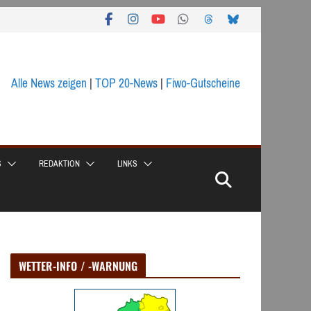
Alle News zeigen
|
TOP 20-News
|
Fiwo-Gutscheine
S
REDAKTION
LINKS
WETTER-INFO / -WARNUNG