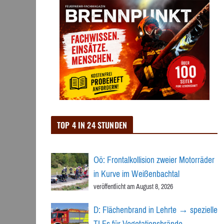
TOP 4 IN 24 STUNDEN
Oö: Frontalkollision zweier Motorräder
in Kurve im Weißenbachtal
veröffentlicht am August 8, 2026
D: Flächenbrand in Lehrte → spezielle
TLFs für Vegetationsbrände