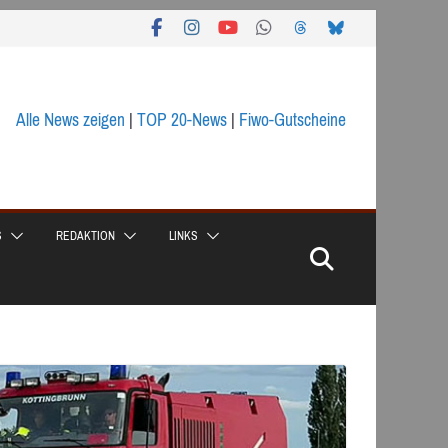
Alle News zeigen
|
TOP 20-News
|
Fiwo-Gutscheine
S
REDAKTION
LINKS