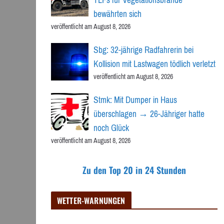
bewährten sich
veröffentlicht am August 8, 2026
Sbg: 32-jährige Radfahrerin bei
Kollision mit Lastwagen tödlich verletzt
veröffentlicht am August 8, 2026
Stmk: Mit Dumper in Haus
überschlagen → 26-Jähriger hatte
noch Glück
veröffentlicht am August 8, 2026
Zu den Top 20 in 24 Stunden
WETTER-WARNUNGEN