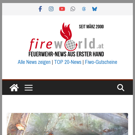
Zum
Inhalt
springen
Alle News zeigen
|
TOP 20-News
|
Fiwo-Gutscheine