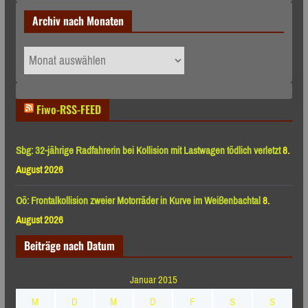
Archiv nach Monaten
Archiv
nach
Monaten
Fiwo-RSS-FEED
Sbg: 32-jährige Radfahrerin bei Kollision mit Lastwagen tödlich verletzt
8.
August 2026
Oö: Frontalkollision zweier Motorräder in Kurve im Weißenbachtal
8.
August 2026
Beiträge nach Datum
Januar 2015
M
D
M
D
F
S
S