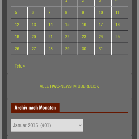
1
2
3
4
5
6
7
8
9
10
11
12
13
14
15
16
17
18
19
20
21
22
23
24
25
26
27
28
29
30
31
Feb. »
ALLE FIWO-NEWS IM ÜBERBLICK
Archiv nach Monaten
Archiv
nach
Monaten