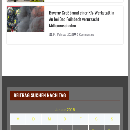
Bayern: Großbrand einer Kfz-Werkstatt in
Au bei Bad Feilnbach verursacht
Millionenschaden
24. Februar 2026
0 Kommentare
BEITRAG SUCHEN NACH TAG
Januar 2015
M
D
M
D
F
S
S