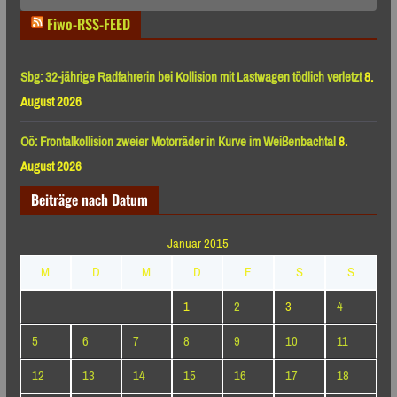
Fiwo-RSS-FEED
Sbg: 32-jährige Radfahrerin bei Kollision mit Lastwagen tödlich verletzt
8.
August 2026
Oö: Frontalkollision zweier Motorräder in Kurve im Weißenbachtal
8.
August 2026
Beiträge nach Datum
Januar 2015
M
D
M
D
F
S
S
1
2
3
4
5
6
7
8
9
10
11
12
13
14
15
16
17
18