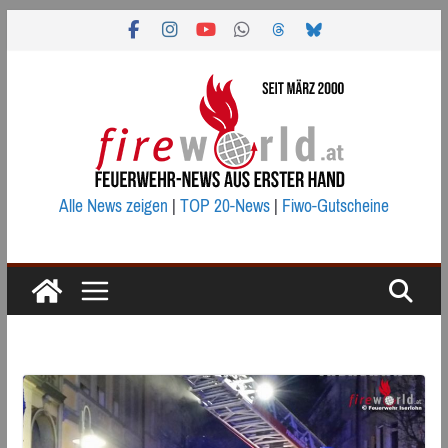
Zum
Inhalt
springen
Alle News zeigen
|
TOP 20-News
|
Fiwo-Gutscheine