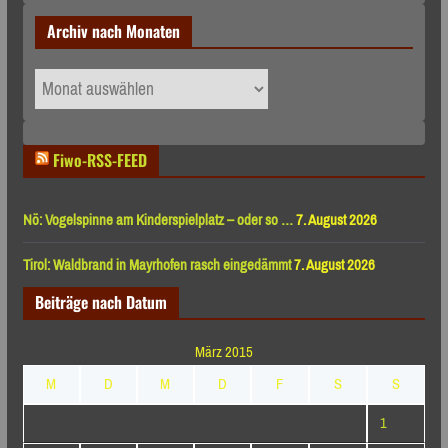
Archiv nach Monaten
Archiv
nach
Monaten
Fiwo-RSS-FEED
Nö: Vogelspinne am Kinderspielplatz – oder so …
7. August 2026
Tirol: Waldbrand in Mayrhofen rasch eingedämmt
7. August 2026
Beiträge nach Datum
März 2015
M
D
M
D
F
S
S
1