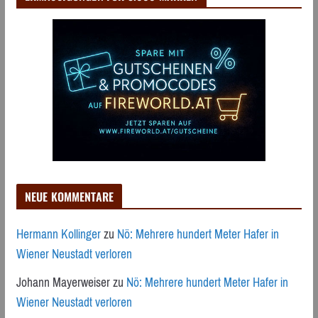
NEUE KOMMENTARE
Hermann Kollinger
zu
Nö: Mehrere hundert Meter Hafer in
Wiener Neustadt verloren
Johann Mayerweiser
zu
Nö: Mehrere hundert Meter Hafer in
Wiener Neustadt verloren