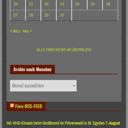
20
21
22
23
24
25
26
27
28
29
30
« März
Mai »
ALLE FIWO-NEWS IM ÜBERBLICK
Archiv nach Monaten
Archiv
nach
Monaten
Fiwo-RSS-FEED
Nö: KHD-Einsatz beim Großbrand im Föhrenwald in St. Egyden
7. August