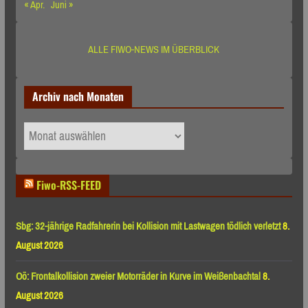
« Apr.
Juni »
ALLE FIWO-NEWS IM ÜBERBLICK
Archiv nach Monaten
Archiv
nach
Monaten
Fiwo-RSS-FEED
Sbg: 32-jährige Radfahrerin bei Kollision mit Lastwagen tödlich verletzt
8.
August 2026
Oö: Frontalkollision zweier Motorräder in Kurve im Weißenbachtal
8.
August 2026