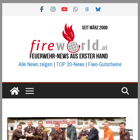
Zum
Inhalt
springen
Alle News zeigen
|
TOP 20-News
|
Fiwo-Gutscheine