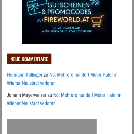
NEUE KOMMENTARE
Hermann Kollinger
zu
Nö: Mehrere hundert Meter Hafer in
Wiener Neustadt verloren
Johann Mayerweiser
zu
Nö: Mehrere hundert Meter Hafer in
Wiener Neustadt verloren