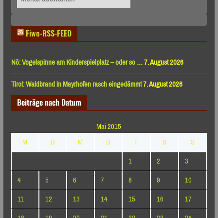
nach
Monaten
Fiwo-RSS-FEED
Nö: Vogelspinne am Kinderspielplatz – oder so …
7. August 2026
Tirol: Waldbrand in Mayrhofen rasch eingedämmt
7. August 2026
Beiträge nach Datum
Mai 2015
M
D
M
D
F
S
S
1
2
3
4
5
6
7
8
9
10
11
12
13
14
15
16
17