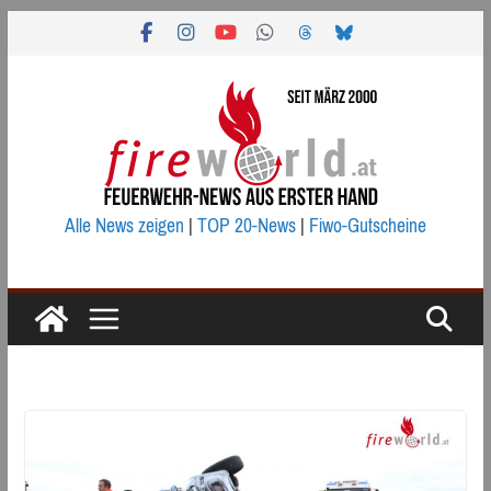
Zum
Inhalt
springen
Alle News zeigen
|
TOP 20-News
|
Fiwo-Gutscheine