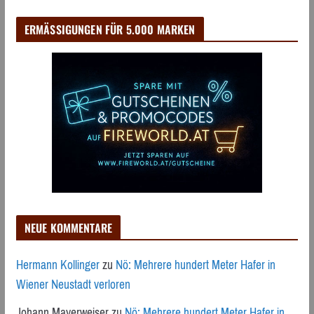
ERMÄSSIGUNGEN FÜR 5.000 MARKEN
NEUE KOMMENTARE
Hermann Kollinger
zu
Nö: Mehrere hundert Meter Hafer in
Wiener Neustadt verloren
Johann Mayerweiser
zu
Nö: Mehrere hundert Meter Hafer in