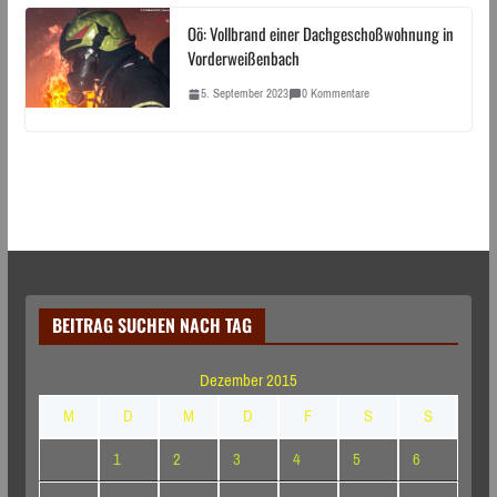
Oö: Vollbrand einer Dachgeschoßwohnung in
Vorderweißenbach
5. September 2023
0 Kommentare
BEITRAG SUCHEN NACH TAG
Dezember 2015
M
D
M
D
F
S
S
1
2
3
4
5
6