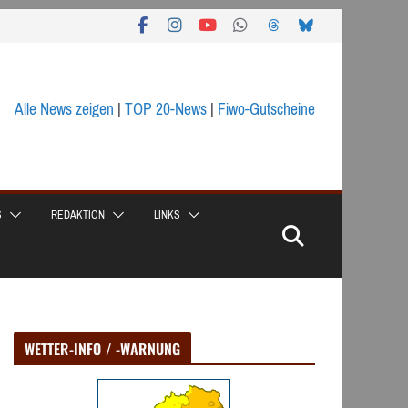
Alle News zeigen
|
TOP 20-News
|
Fiwo-Gutscheine
S
REDAKTION
LINKS
WETTER-INFO / -WARNUNG