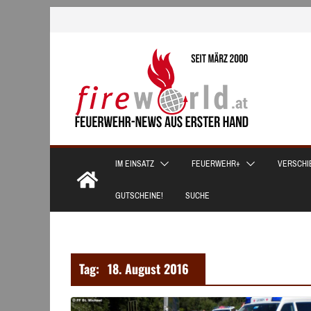
Zum
Inhalt
springen
IM EINSATZ
FEUERWEHR+
VERSCHI
GUTSCHEINE!
SUCHE
Tag:
18. August 2016