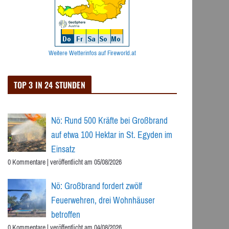
Weitere Wetterinfos auf Fireworld.at
TOP 3 IN 24 STUNDEN
Nö: Rund 500 Kräfte bei Großbrand
auf etwa 100 Hektar in St. Egyden im
Einsatz
0 Kommentare
|
veröffentlicht am 05/08/2026
Nö: Großbrand fordert zwölf
Feuerwehren, drei Wohnhäuser
betroffen
0 Kommentare
|
veröffentlicht am 04/08/2026