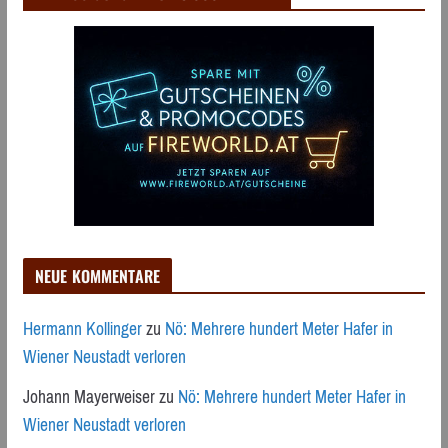
NEUE KOMMENTARE
Hermann Kollinger
zu
Nö: Mehrere hundert Meter Hafer in
Wiener Neustadt verloren
Johann Mayerweiser
zu
Nö: Mehrere hundert Meter Hafer in
Wiener Neustadt verloren