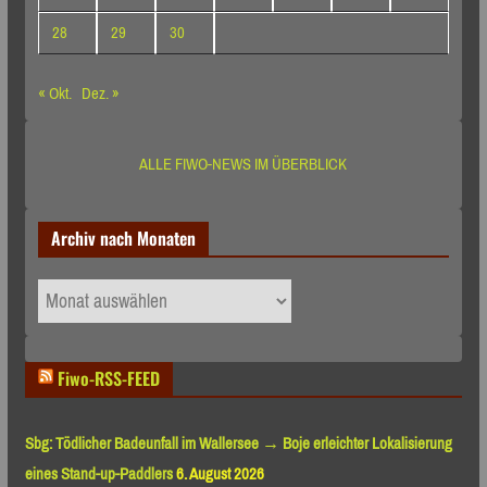
28
29
30
« Okt.
Dez. »
ALLE FIWO-NEWS IM ÜBERBLICK
Archiv nach Monaten
Archiv
nach
Monaten
Fiwo-RSS-FEED
Sbg: Tödlicher Badeunfall im Wallersee → Boje erleichter Lokalisierung
eines Stand-up-Paddlers
6. August 2026