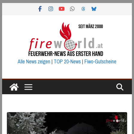
Zum
Inhalt
springen
Alle News zeigen
|
TOP 20-News
|
Fiwo-Gutscheine